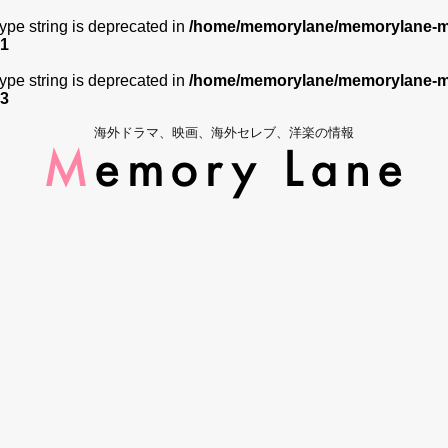
 type string is deprecated in
/home/memorylane/memorylane-me
1
 type string is deprecated in
/home/memorylane/memorylane-me
3
海外ドラマ、映画、海外セレブ、洋楽の情報