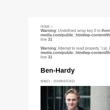
HOME
>
Warning
: Undefined array key 0 in
/ho
media.com/public_html/wp-content/t
line
31
Warning
: Attempt to read property "cat_
media.com/public_html/wp-content/t
line
31
Ben-Hardy
投稿日：
2018年8月26日