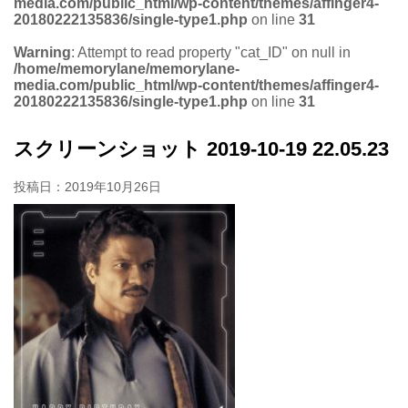
media.com/public_html/wp-content/themes/affinger4-
20180222135836/single-type1.php
on line
31
Warning
: Attempt to read property "cat_ID" on null in
/home/memorylane/memorylane-
media.com/public_html/wp-content/themes/affinger4-
20180222135836/single-type1.php
on line
31
スクリーンショット 2019-10-19 22.05.23
投稿日：
2019年10月26日