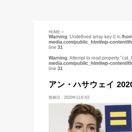
HOME
>
Warning
: Undefined array key 0 in
/ho
media.com/public_html/wp-content/t
line
31
Warning
: Attempt to read property "cat_
media.com/public_html/wp-content/t
line
31
アン・ハサウェイ 2020-12
投稿日：
2020年12月3日