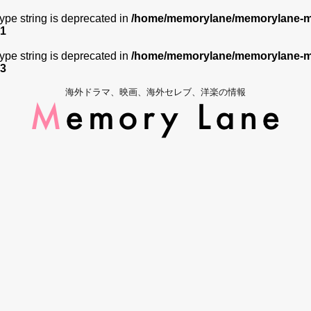
 type string is deprecated in
/home/memorylane/memorylane-me
1
 type string is deprecated in
/home/memorylane/memorylane-me
3
海外ドラマ、映画、海外セレブ、洋楽の情報