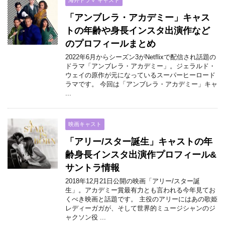
「アンブレラ・アカデミー」キャス
トの年齢や身長インスタ出演作など
のプロフィールまとめ
2022年6月からシーズン3がNetflixで配信され話題の
ドラマ「アンブレラ・アカデミー」。ジェラルド・
ウェイの原作が元になっているスーパーヒーロード
ラマです。 今回は「アンブレラ・アカデミー」キャ
...
映画キャスト
「アリー/スター誕生」キャストの年
齢身長インスタ出演作プロフィール&
サントラ情報
2018年12月21日公開の映画「アリー/スター誕
生」。アカデミー賞最有力とも言われる今年見てお
くべき映画と話題です。 主役のアリーにはあの歌姫
レディーガガが、そして世界的ミュージシャンのジ
ャクソン役 ...