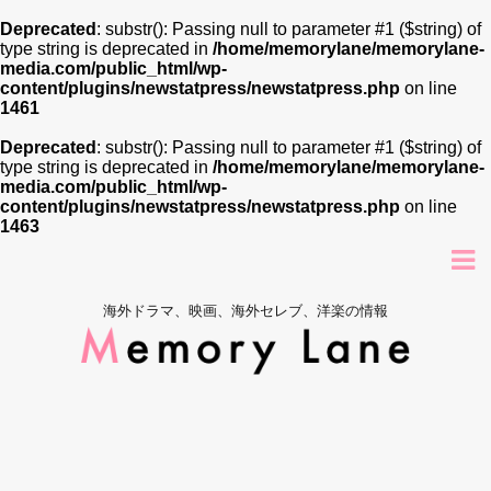
Deprecated
: substr(): Passing null to parameter #1 ($string) of
type string is deprecated in
/home/memorylane/memorylane-
media.com/public_html/wp-
content/plugins/newstatpress/newstatpress.php
on line
1461
Deprecated
: substr(): Passing null to parameter #1 ($string) of
type string is deprecated in
/home/memorylane/memorylane-
media.com/public_html/wp-
content/plugins/newstatpress/newstatpress.php
on line
1463
海外ドラマ、映画、海外セレブ、洋楽の情報