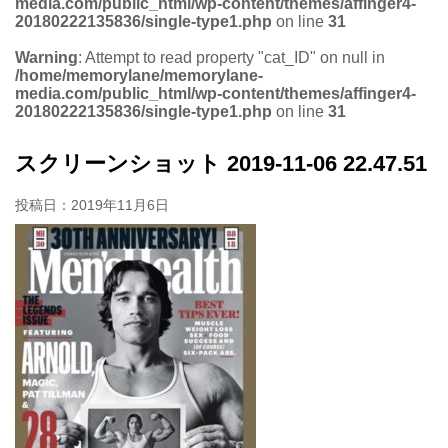
media.com/public_html/wp-content/themes/affinger4-
20180222135836/single-type1.php
on line
31
Warning
: Attempt to read property "cat_ID" on null in
/home/memorylane/memorylane-
media.com/public_html/wp-content/themes/affinger4-
20180222135836/single-type1.php
on line
31
スクリーンショット 2019-11-06 22.47.51
投稿日：
2019年11月6日