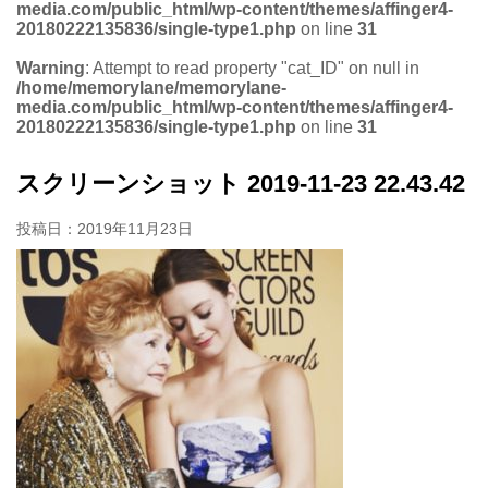
media.com/public_html/wp-content/themes/affinger4-
20180222135836/single-type1.php
on line
31
Warning
: Attempt to read property "cat_ID" on null in
/home/memorylane/memorylane-
media.com/public_html/wp-content/themes/affinger4-
20180222135836/single-type1.php
on line
31
スクリーンショット 2019-11-23 22.43.42
投稿日：
2019年11月23日