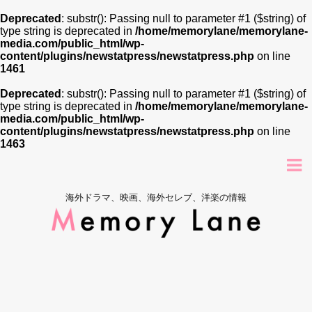
Deprecated
: substr(): Passing null to parameter #1 ($string) of
type string is deprecated in
/home/memorylane/memorylane-
media.com/public_html/wp-
content/plugins/newstatpress/newstatpress.php
on line
1461
Deprecated
: substr(): Passing null to parameter #1 ($string) of
type string is deprecated in
/home/memorylane/memorylane-
media.com/public_html/wp-
content/plugins/newstatpress/newstatpress.php
on line
1463
海外ドラマ、映画、海外セレブ、洋楽の情報