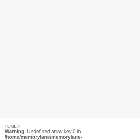
HOME
>
Warning
: Undefined array key 0 in
/home/memorylane/memorylane-