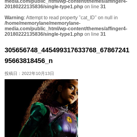
media.com/public_html/wp-content/themes/affinger4-
20180222135836/single-type1.php
on line
31
Warning
: Attempt to read property "cat_ID" on null in
/home/memorylane/memorylane-
media.com/public_html/wp-content/themes/affinger4-
20180222135836/single-type1.php
on line
31
305656748_445499317633768_67867241
95663818456_n
投稿日：
2022年10月13日