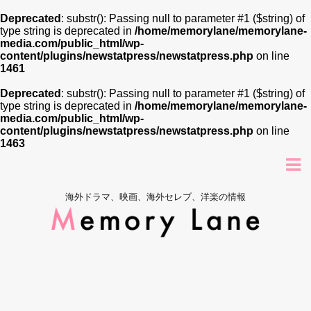
Deprecated
: substr(): Passing null to parameter #1 ($string) of
type string is deprecated in
/home/memorylane/memorylane-
media.com/public_html/wp-
content/plugins/newstatpress/newstatpress.php
on line
1461
Deprecated
: substr(): Passing null to parameter #1 ($string) of
type string is deprecated in
/home/memorylane/memorylane-
media.com/public_html/wp-
content/plugins/newstatpress/newstatpress.php
on line
1463
海外ドラマ、映画、海外セレブ、洋楽の情報