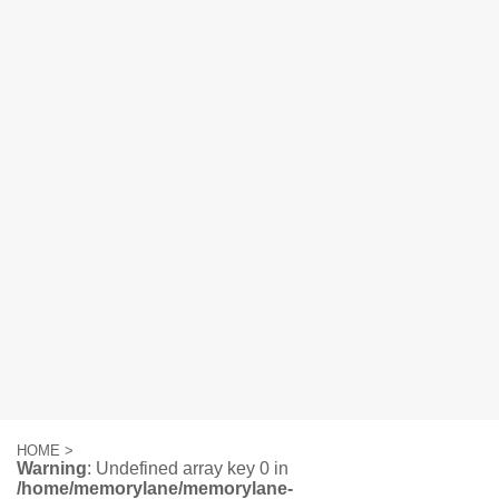
HOME
>
Warning
: Undefined array key 0 in
/home/memorylane/memorylane-