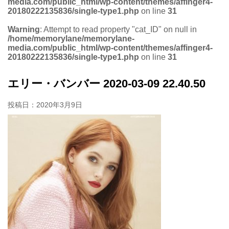
media.com/public_html/wp-content/themes/affinger4-
20180222135836/single-type1.php
on line
31
Warning
: Attempt to read property "cat_ID" on null in
/home/memorylane/memorylane-
media.com/public_html/wp-content/themes/affinger4-
20180222135836/single-type1.php
on line
31
エリー・バンバー 2020-03-09 22.40.50
投稿日：
2020年3月9日