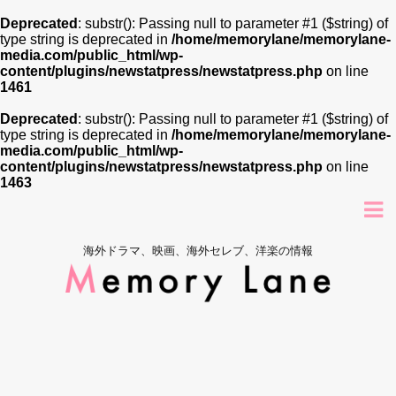
Deprecated
: substr(): Passing null to parameter #1 ($string) of
type string is deprecated in
/home/memorylane/memorylane-
media.com/public_html/wp-
content/plugins/newstatpress/newstatpress.php
on line
1461
Deprecated
: substr(): Passing null to parameter #1 ($string) of
type string is deprecated in
/home/memorylane/memorylane-
media.com/public_html/wp-
content/plugins/newstatpress/newstatpress.php
on line
1463
海外ドラマ、映画、海外セレブ、洋楽の情報