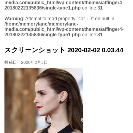
media.com/public_html/wp-content/themes/affinger4-
20180222135836/single-type1.php
on line
31
Warning
: Attempt to read property "cat_ID" on null in
/home/memorylane/memorylane-
media.com/public_html/wp-content/themes/affinger4-
20180222135836/single-type1.php
on line
31
スクリーンショット 2020-02-02 0.03.44
投稿日：
2020年2月3日