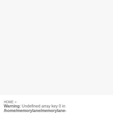
HOME
>
Warning
: Undefined array key 0 in
/home/memorylane/memorylane-