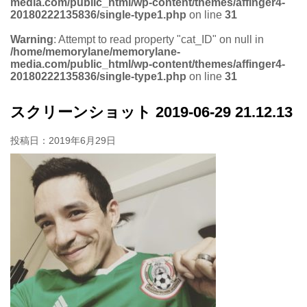
media.com/public_html/wp-content/themes/affinger4-
20180222135836/single-type1.php
on line
31
Warning
: Attempt to read property "cat_ID" on null in
/home/memorylane/memorylane-
media.com/public_html/wp-content/themes/affinger4-
20180222135836/single-type1.php
on line
31
スクリーンショット 2019-06-29 21.12.13
投稿日：
2019年6月29日