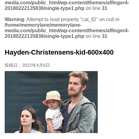
media.com/public_html/wp-content/themes/affinger4-
20180222135836/single-type1.php
on line
31
Warning
: Attempt to read property "cat_ID" on null in
/home/memorylane/memorylane-
media.com/public_html/wp-content/themes/affinger4-
20180222135836/single-type1.php
on line
31
Hayden-Christensens-kid-600x400
投稿日：
2022年4月6日