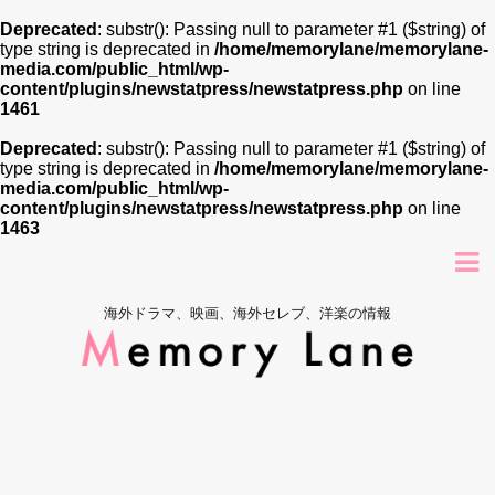
Deprecated
: substr(): Passing null to parameter #1 ($string) of
type string is deprecated in
/home/memorylane/memorylane-
media.com/public_html/wp-
content/plugins/newstatpress/newstatpress.php
on line
1461
Deprecated
: substr(): Passing null to parameter #1 ($string) of
type string is deprecated in
/home/memorylane/memorylane-
media.com/public_html/wp-
content/plugins/newstatpress/newstatpress.php
on line
1463
海外ドラマ、映画、海外セレブ、洋楽の情報