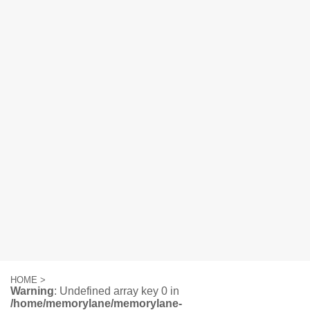
HOME
>
Warning
: Undefined array key 0 in
/home/memorylane/memorylane-