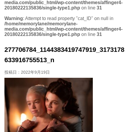
media.com/public_html/wp-content/themes/affinger4-
20180222135836/single-type1.php
on line
31
Warning
: Attempt to read property "cat_ID" on null in
/home/memorylane/memorylane-
media.com/public_html/wp-content/themes/affinger4-
20180222135836/single-type1.php
on line
31
277706784_1144383419747919_3173178
633916755513_n
投稿日：
2022年9月19日