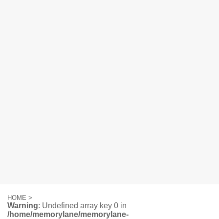
HOME
>
Warning
: Undefined array key 0 in
/home/memorylane/memorylane-