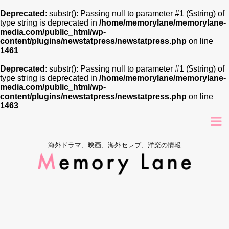
Deprecated
: substr(): Passing null to parameter #1 ($string) of
type string is deprecated in
/home/memorylane/memorylane-
media.com/public_html/wp-
content/plugins/newstatpress/newstatpress.php
on line
1461
Deprecated
: substr(): Passing null to parameter #1 ($string) of
type string is deprecated in
/home/memorylane/memorylane-
media.com/public_html/wp-
content/plugins/newstatpress/newstatpress.php
on line
1463
海外ドラマ、映画、海外セレブ、洋楽の情報