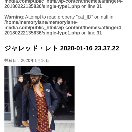
media.com/public_html/wp-content/themes/affinger4-
20180222135836/single-type1.php
on line
31
Warning
: Attempt to read property "cat_ID" on null in
/home/memorylane/memorylane-
media.com/public_html/wp-content/themes/affinger4-
20180222135836/single-type1.php
on line
31
ジャレッド・レト 2020-01-16 23.37.22
投稿日：
2020年1月16日