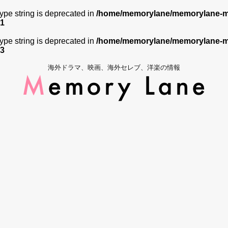
 type string is deprecated in
/home/memorylane/memorylane-me
1
 type string is deprecated in
/home/memorylane/memorylane-me
3
海外ドラマ、映画、海外セレブ、洋楽の情報