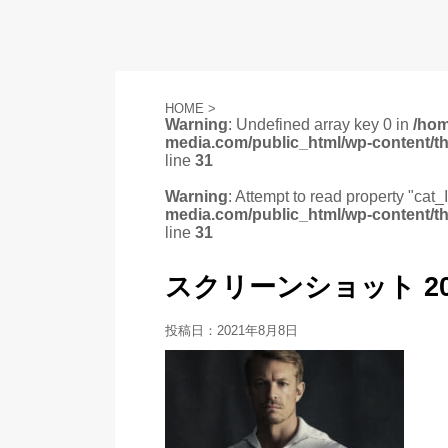
HOME
>
Warning
: Undefined array key 0 in
/ho
media.com/public_html/wp-content/t
line
31
Warning
: Attempt to read property "cat_
media.com/public_html/wp-content/t
line
31
スクリーンショット 2021-
投稿日：
2021年8月8日