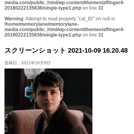
media.com/public_html/wp-content/themes/affinger4-
20180222135836/single-type1.php
on line
31
Warning
: Attempt to read property "cat_ID" on null in
/home/memorylane/memorylane-
media.com/public_html/wp-content/themes/affinger4-
20180222135836/single-type1.php
on line
31
スクリーンショット 2021-10-09 16.20.48
投稿日：
2021年10月9日