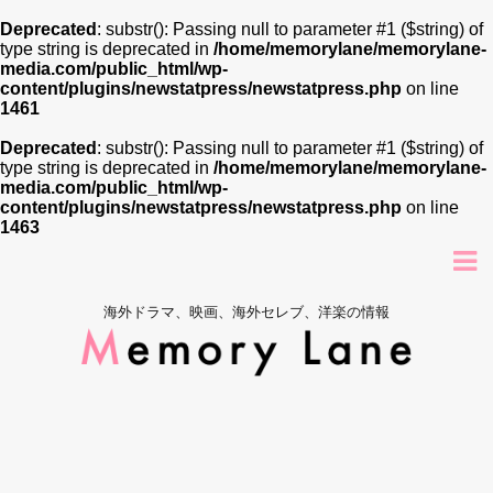
Deprecated
: substr(): Passing null to parameter #1 ($string) of
type string is deprecated in
/home/memorylane/memorylane-
media.com/public_html/wp-
content/plugins/newstatpress/newstatpress.php
on line
1461
Deprecated
: substr(): Passing null to parameter #1 ($string) of
type string is deprecated in
/home/memorylane/memorylane-
media.com/public_html/wp-
content/plugins/newstatpress/newstatpress.php
on line
1463
海外ドラマ、映画、海外セレブ、洋楽の情報