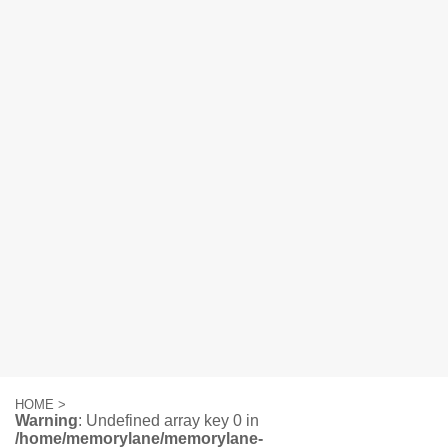
HOME
>
Warning
: Undefined array key 0 in
/home/memorylane/memorylane-