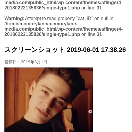
media.com/public_html/wp-content/themes/affinger4-
20180222135836/single-type1.php
on line
31
Warning
: Attempt to read property "cat_ID" on null in
/home/memorylane/memorylane-
media.com/public_html/wp-content/themes/affinger4-
20180222135836/single-type1.php
on line
31
スクリーンショット 2019-06-01 17.38.26
投稿日：
2019年6月1日