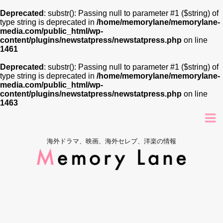
Deprecated
: substr(): Passing null to parameter #1 ($string) of
type string is deprecated in
/home/memorylane/memorylane-
media.com/public_html/wp-
content/plugins/newstatpress/newstatpress.php
on line
1461
Deprecated
: substr(): Passing null to parameter #1 ($string) of
type string is deprecated in
/home/memorylane/memorylane-
media.com/public_html/wp-
content/plugins/newstatpress/newstatpress.php
on line
1463
海外ドラマ、映画、海外セレブ、洋楽の情報