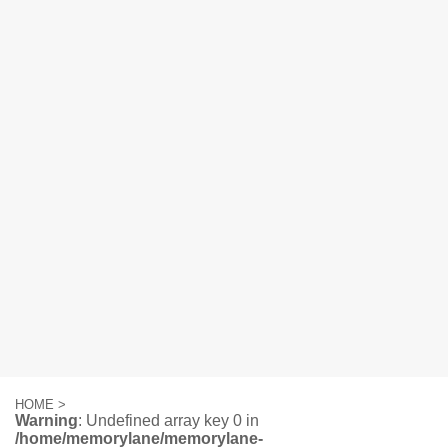
HOME
>
Warning
: Undefined array key 0 in
/home/memorylane/memorylane-