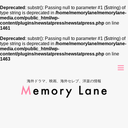
Deprecated
: substr(): Passing null to parameter #1 ($string) of
type string is deprecated in
/home/memorylane/memorylane-
media.com/public_html/wp-
content/plugins/newstatpress/newstatpress.php
on line
1461
Deprecated
: substr(): Passing null to parameter #1 ($string) of
type string is deprecated in
/home/memorylane/memorylane-
media.com/public_html/wp-
content/plugins/newstatpress/newstatpress.php
on line
1463
海外ドラマ、映画、海外セレブ、洋楽の情報