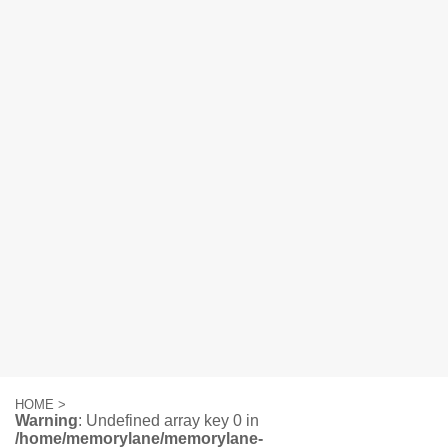
HOME
>
Warning
: Undefined array key 0 in
/home/memorylane/memorylane-