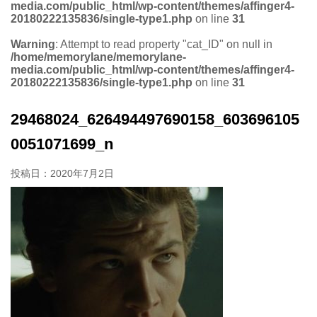
media.com/public_html/wp-content/themes/affinger4-
20180222135836/single-type1.php
on line
31
Warning
: Attempt to read property "cat_ID" on null in
/home/memorylane/memorylane-
media.com/public_html/wp-content/themes/affinger4-
20180222135836/single-type1.php
on line
31
29468024_626494497690158_603696105
0051071699_n
投稿日：
2020年7月2日