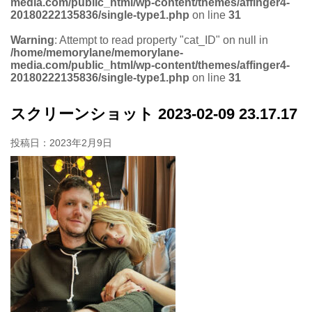
media.com/public_html/wp-content/themes/affinger4-
20180222135836/single-type1.php
on line
31
Warning
: Attempt to read property "cat_ID" on null in
/home/memorylane/memorylane-
media.com/public_html/wp-content/themes/affinger4-
20180222135836/single-type1.php
on line
31
スクリーンショット 2023-02-09 23.17.17
投稿日：
2023年2月9日