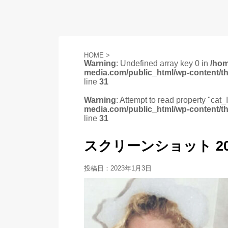
HOME
>
Warning
: Undefined array key 0 in
/ho
media.com/public_html/wp-content/t
line
31
Warning
: Attempt to read property "cat_
media.com/public_html/wp-content/t
line
31
スクリーンショット 2023-
投稿日：
2023年1月3日