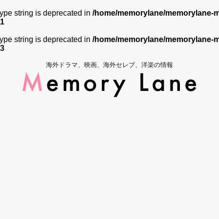
 type string is deprecated in
/home/memorylane/memorylane-me
1
 type string is deprecated in
/home/memorylane/memorylane-me
3
海外ドラマ、映画、海外セレブ、洋楽の情報