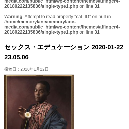
media.com/public_html/wp-content/themes/affinger4-
20180222135836/single-type1.php
on line
31
Warning
: Attempt to read property "cat_ID" on null in
/home/memorylane/memorylane-
media.com/public_html/wp-content/themes/affinger4-
20180222135836/single-type1.php
on line
31
セックス・エデュケーション 2020-01-22
23.05.06
投稿日：
2020年1月22日