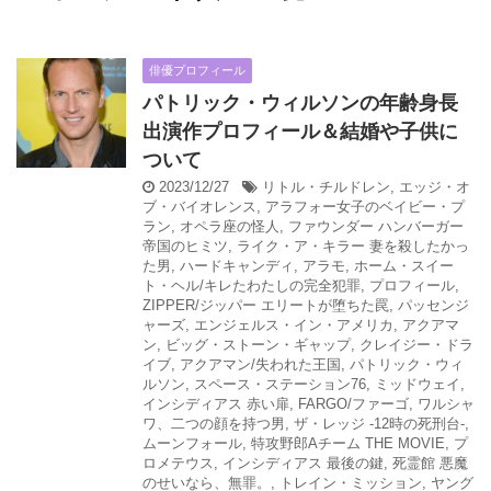
俳優プロフィール
パトリック・ウィルソンの年齢身長
出演作プロフィール＆結婚や子供に
ついて
2023/12/27
リトル・チルドレン
,
エッジ・オ
ブ・バイオレンス
,
アラフォー女子のベイビー・プ
ラン
,
オペラ座の怪人
,
ファウンダー ハンバーガー
帝国のヒミツ
,
ライク・ア・キラー 妻を殺したかっ
た男
,
ハードキャンディ
,
アラモ
,
ホーム・スイー
ト・ヘル/キレたわたしの完全犯罪
,
プロフィール
,
ZIPPER/ジッパー エリートが堕ちた罠
,
パッセンジ
ャーズ
,
エンジェルス・イン・アメリカ
,
アクアマ
ン
,
ビッグ・ストーン・ギャップ
,
クレイジー・ドラ
イブ
,
アクアマン/失われた王国
,
パトリック・ウィ
ルソン
,
スペース・ステーション76
,
ミッドウェイ
,
インシディアス 赤い扉
,
FARGO/ファーゴ
,
ワルシャ
ワ、二つの顔を持つ男
,
ザ・レッジ -12時の死刑台-
,
ムーンフォール
,
特攻野郎Aチーム THE MOVIE
,
プ
ロメテウス
,
インシディアス 最後の鍵
,
死霊館 悪魔
のせいなら、無罪。
,
トレイン・ミッション
,
ヤング