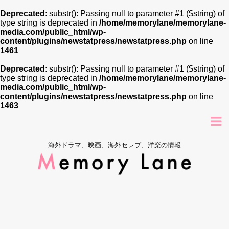
Deprecated
: substr(): Passing null to parameter #1 ($string) of
type string is deprecated in
/home/memorylane/memorylane-
media.com/public_html/wp-
content/plugins/newstatpress/newstatpress.php
on line
1461
Deprecated
: substr(): Passing null to parameter #1 ($string) of
type string is deprecated in
/home/memorylane/memorylane-
media.com/public_html/wp-
content/plugins/newstatpress/newstatpress.php
on line
1463
海外ドラマ、映画、海外セレブ、洋楽の情報