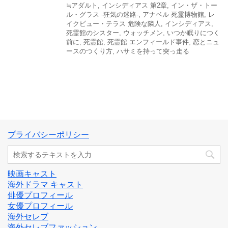
≒アダルト
,
インシディアス 第2章
,
イン・ザ・トー
ル・グラス -狂気の迷路-
,
アナベル 死霊博物館
,
レ
イクビュー・テラス 危険な隣人
,
インシディアス
,
死霊館のシスター
,
ウォッチメン
,
いつか眠りにつく
前に
,
死霊館
,
死霊館 エンフィールド事件
,
恋とニュ
ースのつくり方
,
ハサミを持って突っ走る
プライバシーポリシー
映画キャスト
海外ドラマ キャスト
俳優プロフィール
女優プロフィール
海外セレブ
海外セレブファッション