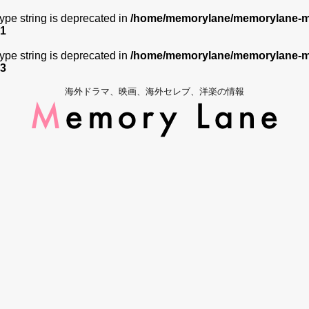
 type string is deprecated in
/home/memorylane/memorylane-me
1
 type string is deprecated in
/home/memorylane/memorylane-me
3
海外ドラマ、映画、海外セレブ、洋楽の情報