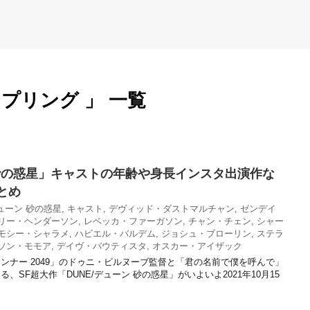
プリング 」 一覧
 砂の惑星」キャストの年齢や身長インスタ出演作な
とめ
デューン 砂の惑星
,
キャスト
,
デヴィッド・ダストマルチャン
,
ゼンデイ
リー・ヘンダーソン
,
レベッカ・ファーガソン
,
チャン・チェン
,
シャー
モシー・シャラメ
,
ハビエル・バルデム
,
ジョシュ・ブローリン
,
ステラ
ソン・モモア
,
デイヴ・バウティスタ
,
オスカー・アイザック
ンナー 2049」のドゥニ・ビルヌーブ監督と「君の名前で僕を呼んで」
、SF超大作「DUNE/デューン 砂の惑星」がいよいよ2021年10月15