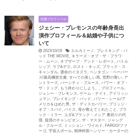
俳優プロフィール
ジェシー・プレモンスの年齢身長出
演作プロフィール＆結婚や子供につ
いて
2023/10/19
エルカミーノ: ブレイキング・バ
ッド THE MOVIE
,
キラーズ・オブ・ザ・フラワ
ー・ムーン
,
オブザーブ・アンド・レポート
,
バトル
シップ
,
ラブ&デス
,
ロスト・キッズ
,
ブラック・ス
キャンダル
,
運命のイタズラ
,
ペンタゴン・ペーパー
ズ/最高機密文書
,
すべての美しい馬
,
荒野の誓い
,
ア
ントラーズ
,
バーシティ・ブルース
,
パワー・オブ・
ザ・ドッグ
,
もう終わりにしよう。
,
プロフィール
,
ジェシー・プレモンス
,
ゲーム・ナイト
,
アイリッシ
ュマン
,
ブレイキング・バッド
,
バリー・シール/ア
メリカをはめた男
,
ザ・ディスカバリー
,
ブリッジ・
オブ・スパイ
,
バイス
,
母が教えてくれたこと
,
ブラ
ック・ミラー
,
ユダ&ブラック・メシア 裏切りの代
償
,
疑惑のチャンピオン
,
ザ・マスター
,
ジャング
ル・クルーズ
,
ミッション・ワイルド
,
FARGO/ファ
ーゴ
,
宇宙人ポール
,
精神科医ヘンリー・カーターの