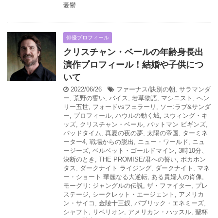
憂鬱
俳優プロフィール
クリスチャン・ベールの年齢身長出
演作プロフィール！結婚や子供につ
いて
2022/06/26
ファーナス/訣別の朝
,
サラマンダ
ー
,
荒野の誓い
,
バイス
,
若草物語
,
マシニスト
,
ヘン
リー五世
,
フォードvsフェラーリ
,
ソー:ラブ&サンダ
ー
,
プロフィール
,
ハウルの動く城
,
スウィング・キ
ッズ
,
クリスチャン・ベール
,
バットマン ビギンズ
,
バッドタイム
,
真夏の夜の夢
,
太陽の帝国
,
ターミネ
ーター4
,
戦場からの脱出
,
ニュー・ワールド
,
ニュ
ージーズ
,
ベルベット・ゴールドマイン
,
3時10分、
決断のとき
,
THE PROMISE/君への誓い
,
ポカホン
タス
,
ダークナイト ライジング
,
ダークナイト
,
マネ
ー・ショート 華麗なる大逆転
,
ある貴婦人の肖像
,
モーグリ: ジャングルの伝説
,
ザ・ファイター
,
プレ
ステージ
,
シークレット・エージェント
,
アメリカ
ン・サイコ
,
金陵十三釵
,
パブリック・エネミーズ
,
シャフト
,
リベリオン
,
アメリカン・ハッスル
,
聖杯