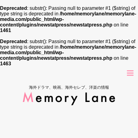
Deprecated
: substr(): Passing null to parameter #1 ($string) of
type string is deprecated in
/home/memorylane/memorylane-
media.com/public_html/wp-
content/plugins/newstatpress/newstatpress.php
on line
1461
Deprecated
: substr(): Passing null to parameter #1 ($string) of
type string is deprecated in
/home/memorylane/memorylane-
media.com/public_html/wp-
content/plugins/newstatpress/newstatpress.php
on line
1463
海外ドラマ、映画、海外セレブ、洋楽の情報