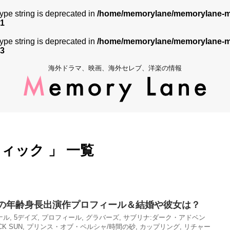
 type string is deprecated in
/home/memorylane/memorylane-me
1
 type string is deprecated in
/home/memorylane/memorylane-me
3
海外ドラマ、映画、海外セレブ、洋楽の情報
ィック 」 一覧
の年齢身長出演作プロフィール＆結婚や彼女は？
ナル
,
5デイズ
,
プロフィール
,
グラバーズ
,
サブリナ:ダーク・アドベン
K SUN
,
プリンス・オブ・ペルシャ/時間の砂
,
カップリング
,
リチャー