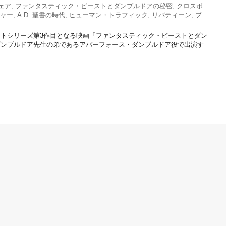
ェア
,
ファンタスティック・ビーストとダンブルドアの秘密
,
クロスボ
ャー
,
A.D. 聖書の時代
,
ヒューマン・トラフィック
,
リバティーン
,
プ
トシリーズ第3作目となる映画「ファンタスティック・ビーストとダン
ダンブルドア先生の弟であるアバーフォース・ダンブルドア役で出演す