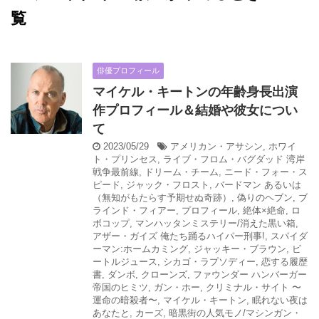
覧
俳優プロフィール
マイケル・キートンの年齢身長出演
作プロフィール＆結婚や彼女につい
て
2023/05/29
アメリカン・アサシン
,
ホワイ
ト・プリンセス
,
ライブ・フロム・バグダッド 湾岸
戦争最前線
,
ドリーム・チーム
,
ニード・フォー・ス
ピード
,
ジャック・フロスト
,
バードマン あるいは
（無知がもたらす予期せぬ奇跡）
,
偽りのヘブン
,
ブ
ラインド・フィアー
,
プロフィール
,
絶体×絶命
,
ロ
ボコップ
,
マンハッタンミステリー/消えた黒い箱
,
アザー・ガイズ 俺たち踊るハイパー刑事!
,
スパイダ
ーマン:ホームカミング
,
ジャッキー・ブラウン
,
ビ
ートルジュース
,
シカゴ・ラプソディー
,
恋する履歴
書
,
ダンボ
,
クローンズ
,
ファウンダー ハンバーガー
帝国のヒミツ
,
ガン・ホー
,
クリミナル・サイト 〜
運命の暗殺者〜
,
マイケル・キートン
,
眠れない夜は
あなたと
,
カーズ
,
暗黒街の人気モノ/マシンガン・