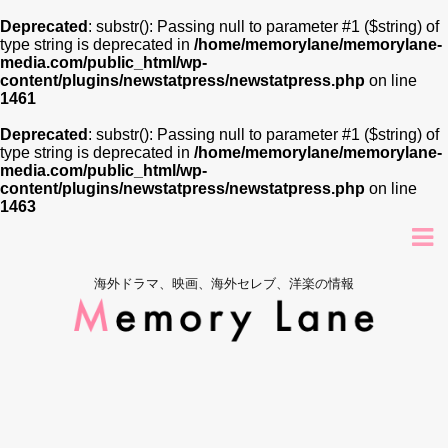
Deprecated
: substr(): Passing null to parameter #1 ($string) of
type string is deprecated in
/home/memorylane/memorylane-
media.com/public_html/wp-
content/plugins/newstatpress/newstatpress.php
on line
1461
Deprecated
: substr(): Passing null to parameter #1 ($string) of
type string is deprecated in
/home/memorylane/memorylane-
media.com/public_html/wp-
content/plugins/newstatpress/newstatpress.php
on line
1463
海外ドラマ、映画、海外セレブ、洋楽の情報