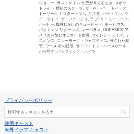
ジョニー
,
ラストタイム 欲望が果てるとき
,
スポッ
トライト 世紀のスクープ
,
ザ・ペーパー
,
トイ・ス
トーリー3
,
ミスター・マム
,
紅の豚
,
バットマン
,
マ
イ・ライフ
,
ザ・フラッシュ
,
ラブ IN ニューヨーク
,
ハービー/機械じかけのキューピッド
,
モービウス
,
バットマン リターンズ
,
マーベラス
,
DOPESICK ア
メリカを蝕むオピオイド危機
,
サイレントノイズ
,
ミ
ニオンズ
,
ニューヨーク・ジャスティス/ 許された犯
罪
,
ワース 命の値段
,
ライフ・イズ・ベースボール
,
から騒ぎ
,
パシフィック・ハイツ
プライバシーポリシー
映画キャスト
海外ドラマ キャスト