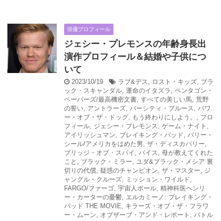
俳優プロフィール
ジェシー・プレモンスの年齢身長出
演作プロフィール＆結婚や子供につ
いて
2023/10/19
ラブ&デス
,
ロスト・キッズ
,
ブラ
ック・スキャンダル
,
運命のイタズラ
,
ペンタゴン・
ペーパーズ/最高機密文書
,
すべての美しい馬
,
荒野
の誓い
,
アントラーズ
,
バーシティ・ブルース
,
パワ
ー・オブ・ザ・ドッグ
,
もう終わりにしよう。
,
プロ
フィール
,
ジェシー・プレモンス
,
ゲーム・ナイト
,
アイリッシュマン
,
ブレイキング・バッド
,
バリー・
シール/アメリカをはめた男
,
ザ・ディスカバリー
,
ブリッジ・オブ・スパイ
,
バイス
,
母が教えてくれた
こと
,
ブラック・ミラー
,
ユダ&ブラック・メシア 裏
切りの代償
,
疑惑のチャンピオン
,
ザ・マスター
,
ジ
ャングル・クルーズ
,
ミッション・ワイルド
,
FARGO/ファーゴ
,
宇宙人ポール
,
精神科医ヘンリ
ー・カーターの憂鬱
,
エルカミーノ: ブレイキング・
バッド THE MOVIE
,
キラーズ・オブ・ザ・フラワ
ー・ムーン
,
オブザーブ・アンド・レポート
,
バトル