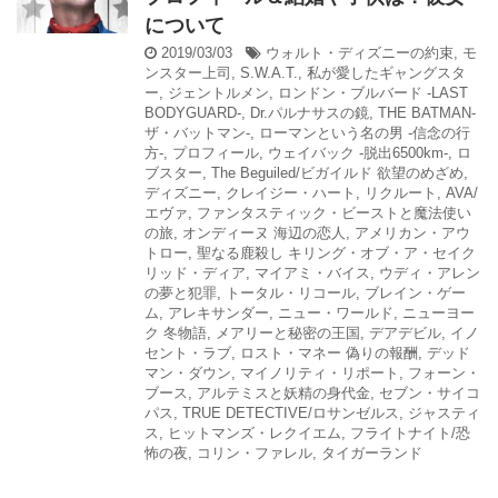
について
2019/03/03
ウォルト・ディズニーの約束
,
モ
ンスター上司
,
S.W.A.T.
,
私が愛したギャングスタ
ー
,
ジェントルメン
,
ロンドン・ブルバード -LAST
BODYGUARD-
,
Dr.パルナサスの鏡
,
THE BATMAN-
ザ・バットマン-
,
ローマンという名の男 -信念の行
方-
,
プロフィール
,
ウェイバック -脱出6500km-
,
ロ
ブスター
,
The Beguiled/ビガイルド 欲望のめざめ
,
ディズニー
,
クレイジー・ハート
,
リクルート
,
AVA/
エヴァ
,
ファンタスティック・ビーストと魔法使い
の旅
,
オンディーヌ 海辺の恋人
,
アメリカン・アウ
トロー
,
聖なる鹿殺し キリング・オブ・ア・セイク
リッド・ディア
,
マイアミ・バイス
,
ウディ・アレン
の夢と犯罪
,
トータル・リコール
,
ブレイン・ゲー
ム
,
アレキサンダー
,
ニュー・ワールド
,
ニューヨー
ク 冬物語
,
メアリーと秘密の王国
,
デアデビル
,
イノ
セント・ラブ
,
ロスト・マネー 偽りの報酬
,
デッド
マン・ダウン
,
マイノリティ・リポート
,
フォーン・
ブース
,
アルテミスと妖精の身代金
,
セブン・サイコ
パス
,
TRUE DETECTIVE/ロサンゼルス
,
ジャスティ
ス
,
ヒットマンズ・レクイエム
,
フライトナイト/恐
怖の夜
,
コリン・ファレル
,
タイガーランド