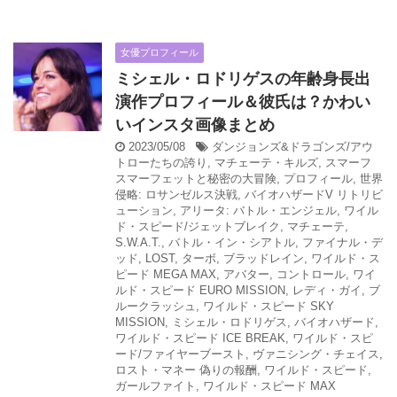
女優プロフィール
ミシェル・ロドリゲスの年齢身長出
演作プロフィール＆彼氏は？かわい
いインスタ画像まとめ
2023/05/08
ダンジョンズ&ドラゴンズ/アウ
トローたちの誇り
,
マチェーテ・キルズ
,
スマーフ
スマーフェットと秘密の大冒険
,
プロフィール
,
世界
侵略: ロサンゼルス決戦
,
バイオハザードV リトリビ
ューション
,
アリータ: バトル・エンジェル
,
ワイル
ド・スピード/ジェットブレイク
,
マチェーテ
,
S.W.A.T.
,
バトル・イン・シアトル
,
ファイナル・デ
ッド
,
LOST
,
ターボ
,
ブラッドレイン
,
ワイルド・ス
ピード MEGA MAX
,
アバター
,
コントロール
,
ワイ
ルド・スピード EURO MISSION
,
レディ・ガイ
,
ブ
ルークラッシュ
,
ワイルド・スピード SKY
MISSION
,
ミシェル・ロドリゲス
,
バイオハザード
,
ワイルド・スピード ICE BREAK
,
ワイルド・スピ
ード/ファイヤーブースト
,
ヴァニシング・チェイス
,
ロスト・マネー 偽りの報酬
,
ワイルド・スピード
,
ガールファイト
,
ワイルド・スピード MAX