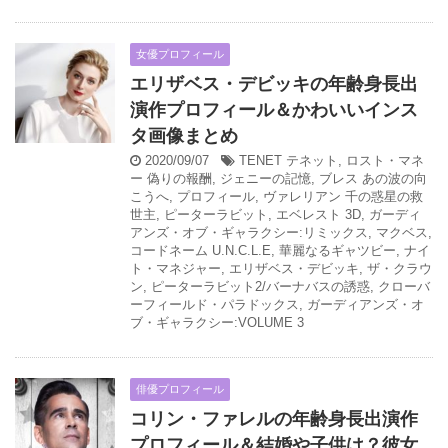
女優プロフィール
エリザベス・デビッキの年齢身長出
演作プロフィール＆かわいいインス
タ画像まとめ
2020/09/07
TENET テネット
,
ロスト・マネ
ー 偽りの報酬
,
ジェニーの記憶
,
ブレス あの波の向
こうへ
,
プロフィール
,
ヴァレリアン 千の惑星の救
世主
,
ピーターラビット
,
エベレスト 3D
,
ガーディ
アンズ・オブ・ギャラクシー:リミックス
,
マクベス
,
コードネーム U.N.C.L.E
,
華麗なるギャツビー
,
ナイ
ト・マネジャー
,
エリザベス・デビッキ
,
ザ・クラウ
ン
,
ピーターラビット2/バーナバスの誘惑
,
クローバ
ーフィールド・パラドックス
,
ガーディアンズ・オ
ブ・ギャラクシー:VOLUME 3
俳優プロフィール
コリン・ファレルの年齢身長出演作
プロフィール＆結婚や子供は？彼女