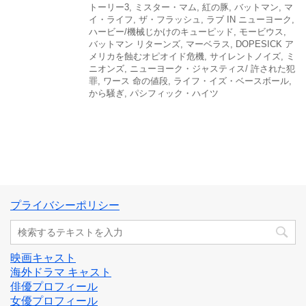
トーリー3
,
ミスター・マム
,
紅の豚
,
バットマン
,
マ
イ・ライフ
,
ザ・フラッシュ
,
ラブ IN ニューヨーク
,
ハービー/機械じかけのキューピッド
,
モービウス
,
バットマン リターンズ
,
マーベラス
,
DOPESICK ア
メリカを蝕むオピオイド危機
,
サイレントノイズ
,
ミ
ニオンズ
,
ニューヨーク・ジャスティス/ 許された犯
罪
,
ワース 命の値段
,
ライフ・イズ・ベースボール
,
から騒ぎ
,
パシフィック・ハイツ
プライバシーポリシー
映画キャスト
海外ドラマ キャスト
俳優プロフィール
女優プロフィール