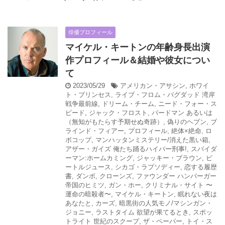
俳優プロフィール
マイケル・キートンの年齢身長出演
作プロフィール＆結婚や彼女につい
て
2023/05/29
アメリカン・アサシン
,
ホワイ
ト・プリンセス
,
ライブ・フロム・バグダッド 湾岸
戦争最前線
,
ドリーム・チーム
,
ニード・フォー・ス
ピード
,
ジャック・フロスト
,
バードマン あるいは
（無知がもたらす予期せぬ奇跡）
,
偽りのヘブン
,
ブ
ラインド・フィアー
,
プロフィール
,
絶体×絶命
,
ロ
ボコップ
,
マンハッタンミステリー/消えた黒い箱
,
アザー・ガイズ 俺たち踊るハイパー刑事!
,
スパイダ
ーマン:ホームカミング
,
ジャッキー・ブラウン
,
ビ
ートルジュース
,
シカゴ・ラプソディー
,
恋する履歴
書
,
ダンボ
,
クローンズ
,
ファウンダー ハンバーガー
帝国のヒミツ
,
ガン・ホー
,
クリミナル・サイト 〜
運命の暗殺者〜
,
マイケル・キートン
,
眠れない夜は
あなたと
,
カーズ
,
暗黒街の人気モノ/マシンガン・
ジョニー
,
ラストタイム 欲望が果てるとき
,
スポッ
トライト 世紀のスクープ
,
ザ・ペーパー
,
トイ・ス