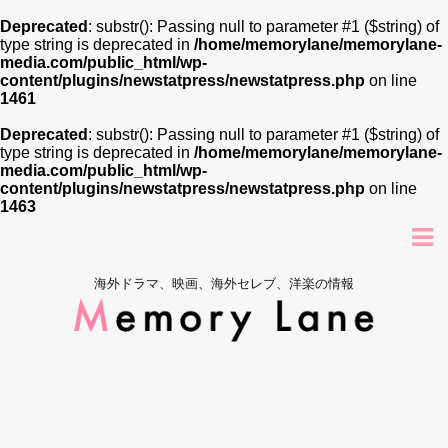
Deprecated
: substr(): Passing null to parameter #1 ($string) of
type string is deprecated in
/home/memorylane/memorylane-
media.com/public_html/wp-
content/plugins/newstatpress/newstatpress.php
on line
1461
Deprecated
: substr(): Passing null to parameter #1 ($string) of
type string is deprecated in
/home/memorylane/memorylane-
media.com/public_html/wp-
content/plugins/newstatpress/newstatpress.php
on line
1463
海外ドラマ、映画、海外セレブ、洋楽の情報