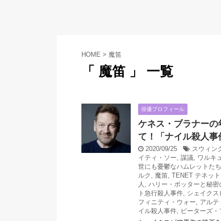
HOME
>
魔笛
「 魔笛 」 一覧
俳優プロフィール
ケネス・ブラナーの
て！「ナイル殺人事
2020/09/25
スウィン
イティ・ソー
,
謀議
,
ワルキ
世にも憂鬱なハムレットた
ルク
,
魔笛
,
TENET テネット
人
,
ハリー・ポッターと秘密
ト急行殺人事件
,
シェイクス
フィニティ・ウォー
,
アルテ
イル殺人事件
,
ピーターズ・