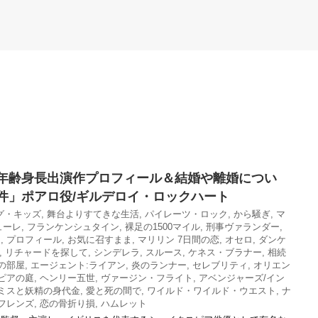
年齢身長出演作プロフィール＆結婚や離婚につい
件」ポアロ役/ギルデロイ・ロックハート
グ・キッズ
,
舞台よりすてきな生活
,
パイレーツ・ロック
,
から騒ぎ
,
マ
ューレ
,
フランケンシュタイン
,
裸足の1500マイル
,
刑事ヴァランダー
,
ち
,
プロフィール
,
お気に召すまま
,
マリリン 7日間の恋
,
オセロ
,
ダンケ
,
リチャードを探して
,
シンデレラ
,
スルース
,
ケネス・ブラナー
,
相続
の部屋
,
エージェント:ライアン
,
炎のランナー
,
セレブリティ
,
オリエン
ピアの庭
,
ヘンリー五世
,
ヴァージン・フライト
,
アベンジャーズ/イン
ミスと妖精の身代金
,
愛と死の間で
,
ワイルド・ワイルド・ウエスト
,
ナ
フレンズ
,
恋の骨折り損
,
ハムレット