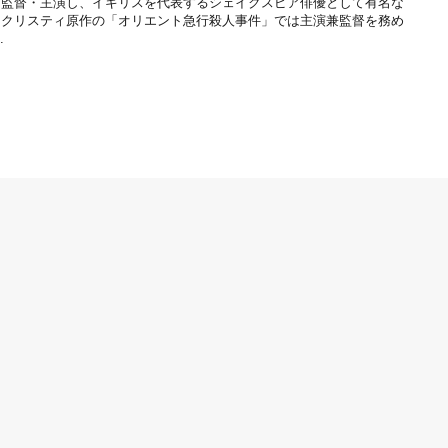
を監督・主演し、イギリスを代表するシェイクスピア俳優として有名な
・クリスティ原作の「オリエント急行殺人事件」では主演兼監督を務め
.