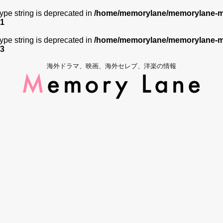
 type string is deprecated in
/home/memorylane/memorylane-me
1
 type string is deprecated in
/home/memorylane/memorylane-me
3
海外ドラマ、映画、海外セレブ、洋楽の情報