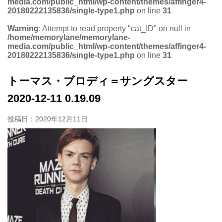
media.com/public_html/wp-content/themes/affinger4-
20180222135836/single-type1.php
on line
31
Warning
: Attempt to read property "cat_ID" on null in
/home/memorylane/memorylane-
media.com/public_html/wp-content/themes/affinger4-
20180222135836/single-type1.php
on line
31
トーマス・ブロディ＝サングスター
2020-12-11 0.19.09
投稿日：
2020年12月11日