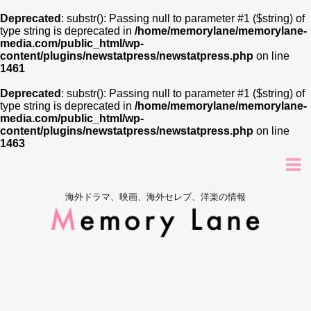
Deprecated
: substr(): Passing null to parameter #1 ($string) of
type string is deprecated in
/home/memorylane/memorylane-
media.com/public_html/wp-
content/plugins/newstatpress/newstatpress.php
on line
1461
Deprecated
: substr(): Passing null to parameter #1 ($string) of
type string is deprecated in
/home/memorylane/memorylane-
media.com/public_html/wp-
content/plugins/newstatpress/newstatpress.php
on line
1463
海外ドラマ、映画、海外セレブ、洋楽の情報