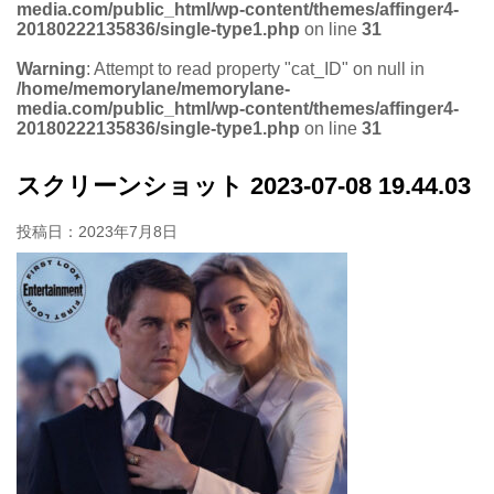
media.com/public_html/wp-content/themes/affinger4-
20180222135836/single-type1.php
on line
31
Warning
: Attempt to read property "cat_ID" on null in
/home/memorylane/memorylane-
media.com/public_html/wp-content/themes/affinger4-
20180222135836/single-type1.php
on line
31
スクリーンショット 2023-07-08 19.44.03
投稿日：
2023年7月8日