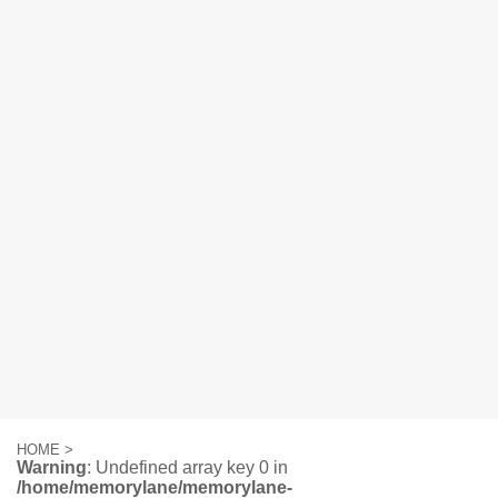
HOME
>
Warning
: Undefined array key 0 in
/home/memorylane/memorylane-