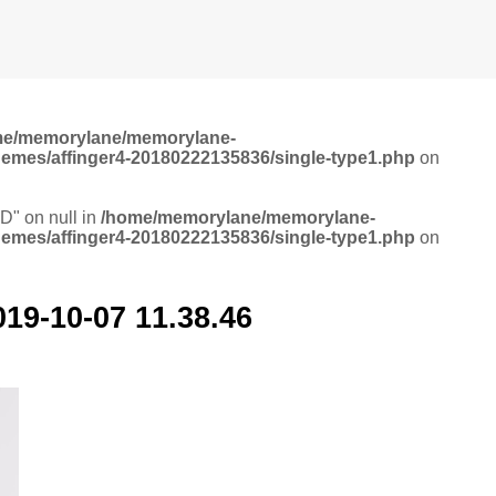
me/memorylane/memorylane-
hemes/affinger4-20180222135836/single-type1.php
on
ID" on null in
/home/memorylane/memorylane-
hemes/affinger4-20180222135836/single-type1.php
on
0-07 11.38.46