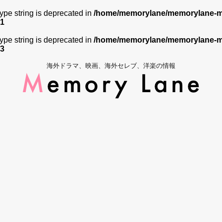
 type string is deprecated in
/home/memorylane/memorylane-me
1
 type string is deprecated in
/home/memorylane/memorylane-me
3
海外ドラマ、映画、海外セレブ、洋楽の情報