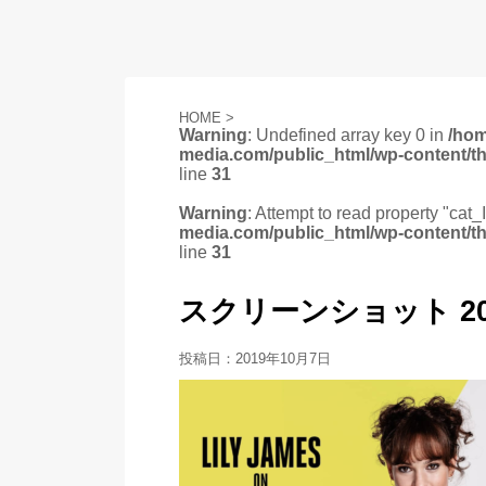
HOME
>
Warning
: Undefined array key 0 in
/ho
media.com/public_html/wp-content/t
line
31
Warning
: Attempt to read property "cat_
media.com/public_html/wp-content/t
line
31
スクリーンショット 2019-1
投稿日：
2019年10月7日