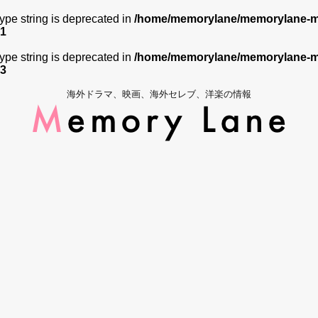
 type string is deprecated in
/home/memorylane/memorylane-me
1
 type string is deprecated in
/home/memorylane/memorylane-me
3
海外ドラマ、映画、海外セレブ、洋楽の情報