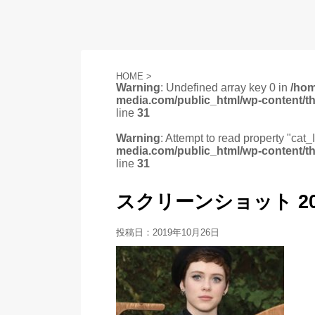
HOME
>
Warning
: Undefined array key 0 in
/ho
media.com/public_html/wp-content/t
line
31
Warning
: Attempt to read property "cat_
media.com/public_html/wp-content/t
line
31
スクリーンショット 2019-1
投稿日：
2019年10月26日