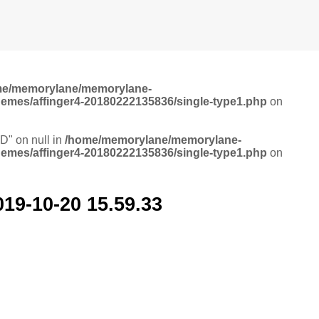
me/memorylane/memorylane-
hemes/affinger4-20180222135836/single-type1.php
on
ID" on null in
/home/memorylane/memorylane-
hemes/affinger4-20180222135836/single-type1.php
on
0-20 15.59.33