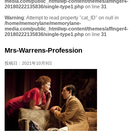
media.com/public_html/wp-content/themes/affinger4-
20180222135836/single-type1.php
on line
31
Warning
: Attempt to read property "cat_ID" on null in
/home/memorylane/memorylane-
media.com/public_html/wp-content/themes/affinger4-
20180222135836/single-type1.php
on line
31
Mrs-Warrens-Profession
投稿日：
2021年10月9日