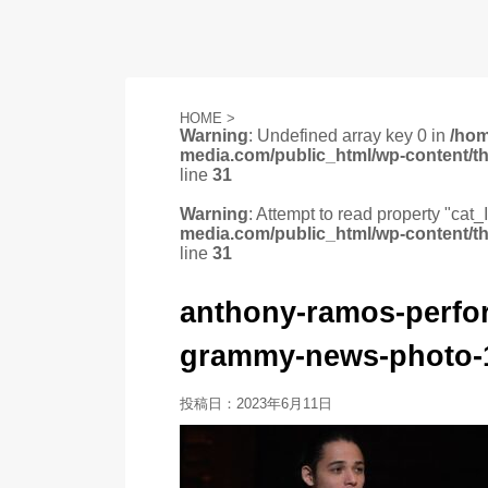
HOME
>
Warning
: Undefined array key 0 in
/ho
media.com/public_html/wp-content/t
line
31
Warning
: Attempt to read property "cat_
media.com/public_html/wp-content/t
line
31
anthony-ramos-perfor
grammy-news-photo-
投稿日：
2023年6月11日