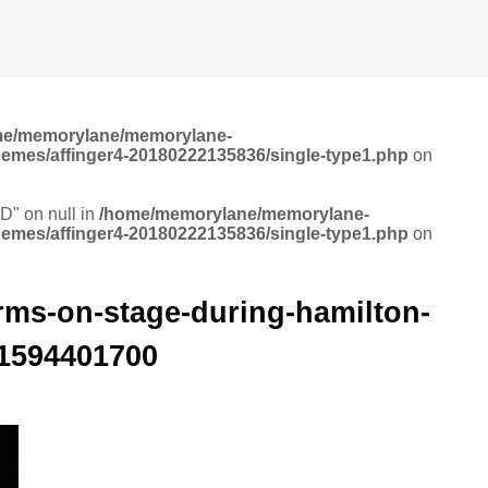
me/memorylane/memorylane-
hemes/affinger4-20180222135836/single-type1.php
on
ID" on null in
/home/memorylane/memorylane-
hemes/affinger4-20180222135836/single-type1.php
on
ms-on-stage-during-hamilton-
1594401700