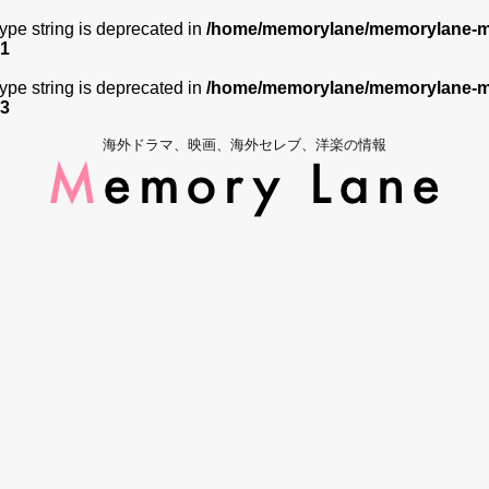
 type string is deprecated in
/home/memorylane/memorylane-me
1
 type string is deprecated in
/home/memorylane/memorylane-me
3
海外ドラマ、映画、海外セレブ、洋楽の情報