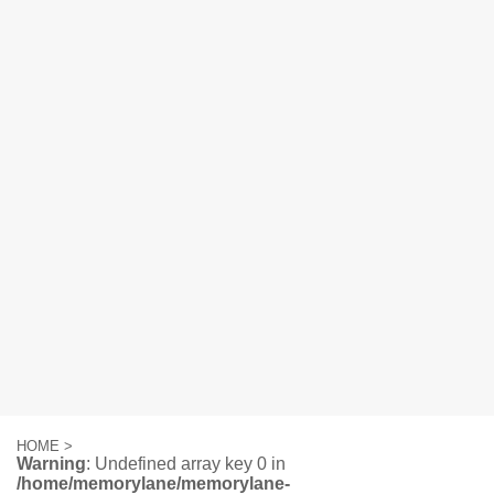
HOME
>
Warning
: Undefined array key 0 in
/home/memorylane/memorylane-