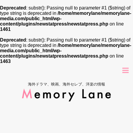
Deprecated
: substr(): Passing null to parameter #1 ($string) of
type string is deprecated in
/home/memorylane/memorylane-
media.com/public_html/wp-
content/plugins/newstatpress/newstatpress.php
on line
1461
Deprecated
: substr(): Passing null to parameter #1 ($string) of
type string is deprecated in
/home/memorylane/memorylane-
media.com/public_html/wp-
content/plugins/newstatpress/newstatpress.php
on line
1463
海外ドラマ、映画、海外セレブ、洋楽の情報