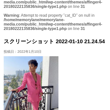
media.com/public_html/wp-content/themes/affinger4-
20180222135836/single-type1.php
on line
31
Warning
: Attempt to read property "cat_ID" on null in
/home/memorylane/memorylane-
media.com/public_html/wp-content/themes/affinger4-
20180222135836/single-type1.php
on line
31
スクリーンショット 2022-01-10 21.24.54
投稿日：
2022年1月10日