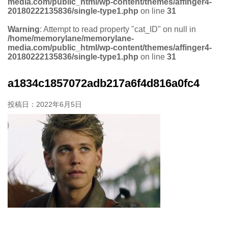
media.com/public_html/wp-content/themes/affinger4-
20180222135836/single-type1.php
on line
31
Warning
: Attempt to read property "cat_ID" on null in
/home/memorylane/memorylane-
media.com/public_html/wp-content/themes/affinger4-
20180222135836/single-type1.php
on line
31
a1834c1857072adb217a6f4d816a0fc4
投稿日：
2022年6月5日