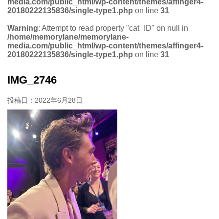
media.com/public_html/wp-content/themes/affinger4-
20180222135836/single-type1.php
on line
31
Warning
: Attempt to read property "cat_ID" on null in
/home/memorylane/memorylane-
media.com/public_html/wp-content/themes/affinger4-
20180222135836/single-type1.php
on line
31
IMG_2746
投稿日：
2022年6月28日