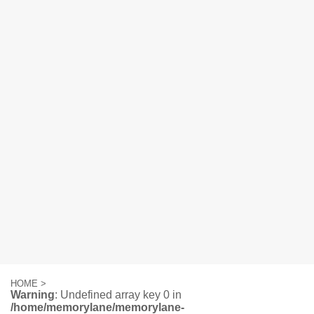
HOME
>
Warning
: Undefined array key 0 in
/home/memorylane/memorylane-