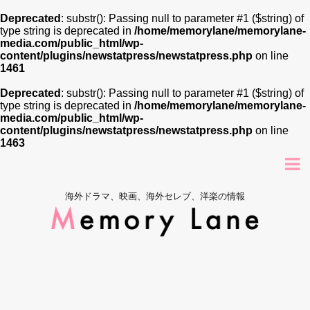
Deprecated
: substr(): Passing null to parameter #1 ($string) of
type string is deprecated in
/home/memorylane/memorylane-
media.com/public_html/wp-
content/plugins/newstatpress/newstatpress.php
on line
1461
Deprecated
: substr(): Passing null to parameter #1 ($string) of
type string is deprecated in
/home/memorylane/memorylane-
media.com/public_html/wp-
content/plugins/newstatpress/newstatpress.php
on line
1463
海外ドラマ、映画、海外セレブ、洋楽の情報