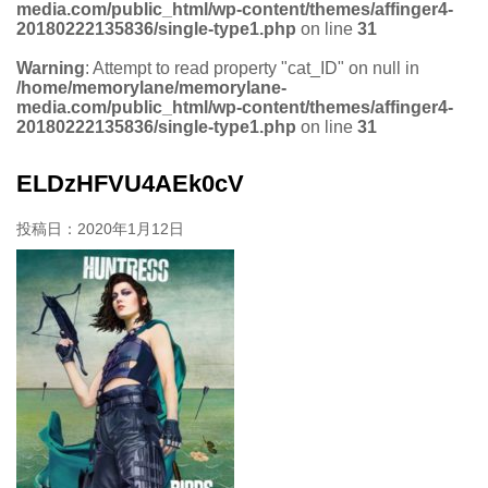
media.com/public_html/wp-content/themes/affinger4-
20180222135836/single-type1.php
on line
31
Warning
: Attempt to read property "cat_ID" on null in
/home/memorylane/memorylane-
media.com/public_html/wp-content/themes/affinger4-
20180222135836/single-type1.php
on line
31
ELDzHFVU4AEk0cV
投稿日：
2020年1月12日