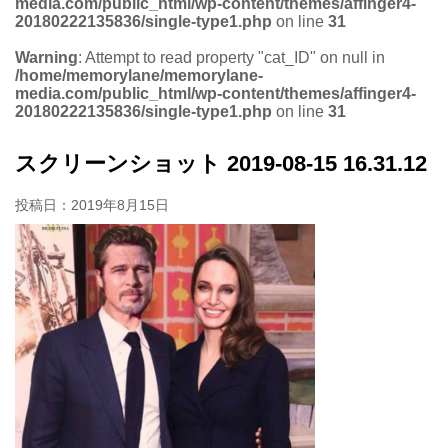
media.com/public_html/wp-content/themes/affinger4-
20180222135836/single-type1.php
on line
31
Warning
: Attempt to read property "cat_ID" on null in
/home/memorylane/memorylane-
media.com/public_html/wp-content/themes/affinger4-
20180222135836/single-type1.php
on line
31
スクリーンショット 2019-08-15 16.31.12
投稿日：
2019年8月15日