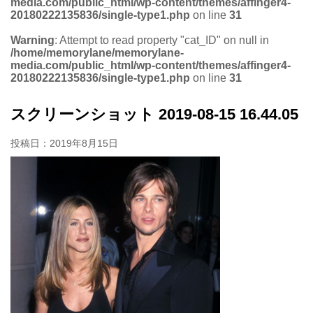
media.com/public_html/wp-content/themes/affinger4-
20180222135836/single-type1.php
on line
31
Warning
: Attempt to read property "cat_ID" on null in
/home/memorylane/memorylane-
media.com/public_html/wp-content/themes/affinger4-
20180222135836/single-type1.php
on line
31
スクリーンショット 2019-08-15 16.44.05
投稿日：
2019年8月15日