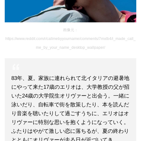
画像元：
https://www.reddit.com/r/callmebyyourname/comments/7mxlb4/i_made_call_
me_by_your_name_desktop_wallpaper/
83年、夏。家族に連れられて北イタリアの避暑地
にやって来た17歳のエリオは、大学教授の父が招
いた24歳の大学院生オリヴァーと出会う。一緒に
泳いだり、自転車で街を散策したり、本を読んだ
り音楽を聴いたりして過ごすうちに、エリオはオ
リヴァーに特別な思いを抱くようになっていく。
ふたりはやがて激しい恋に落ちるが、夏の終わり
とともにオリヴァーが去る日が近づいてき