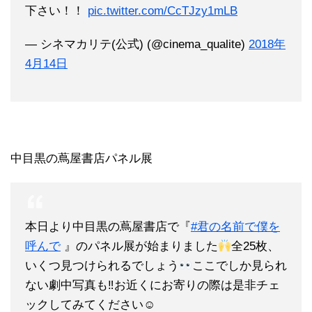
下さい！！
pic.twitter.com/CcTJzy1mLB
— シネマカリテ(公式) (@cinema_qualite)
2018年
4月14日
中目黒の蔦屋書店パネル展
本日より中目黒の蔦屋書店で『
#君の名前で僕を
呼んで
』のパネル展が始まりました
全25枚、
いくつ見つけられるでしょう
ここでしか見られ
ない劇中写真も‼お近くにお寄りの際は是非チェ
ックしてみてください☺