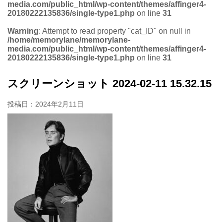
media.com/public_html/wp-content/themes/affinger4-
20180222135836/single-type1.php
on line
31
Warning
: Attempt to read property "cat_ID" on null in
/home/memorylane/memorylane-
media.com/public_html/wp-content/themes/affinger4-
20180222135836/single-type1.php
on line
31
スクリーンショット 2024-02-11 15.32.15
投稿日：
2024年2月11日