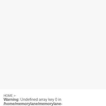
HOME
>
Warning
: Undefined array key 0 in
/home/memorylane/memorylane-