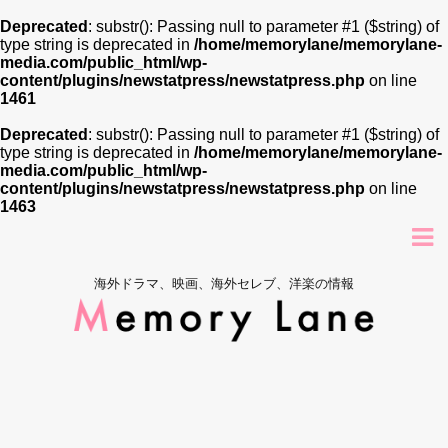
Deprecated
: substr(): Passing null to parameter #1 ($string) of
type string is deprecated in
/home/memorylane/memorylane-
media.com/public_html/wp-
content/plugins/newstatpress/newstatpress.php
on line
1461
Deprecated
: substr(): Passing null to parameter #1 ($string) of
type string is deprecated in
/home/memorylane/memorylane-
media.com/public_html/wp-
content/plugins/newstatpress/newstatpress.php
on line
1463
海外ドラマ、映画、海外セレブ、洋楽の情報