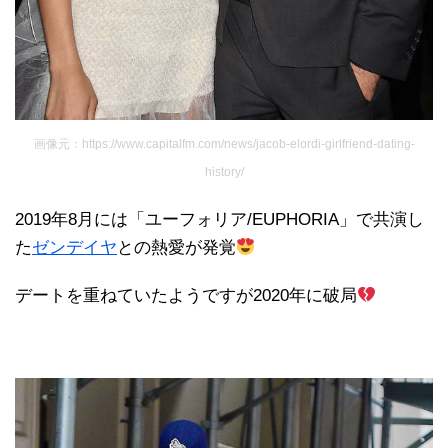
画像元：https://www.capitalfm.com/news/jacob-elordi-girlfriend-dating-
history/
2019年8月には「ユーフォリア/EUPHORIA」で共演し
た
ゼンデイヤ
との熱愛が発覚
デートを重ねていたようですが2020年に破局