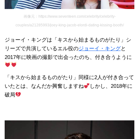
画像元：https://www.seventeen.com/celebrity/celebrity-
couples/a21285993/joey-king-jacob-elordi-dating-kissing-booth/
ジョーイ・キングは「キスから始まるものがたり」シ
リーズで共演しているエル役の
ジョーイ・キング
と
2017年に映画の撮影で出会ったのち、付き合うように
「キスから始まるものがたり」同様に2人が付き合って
いたとは、なんだか興奮しますね
しかし、2018年に
破局