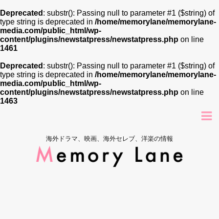
Deprecated
: substr(): Passing null to parameter #1 ($string) of
type string is deprecated in
/home/memorylane/memorylane-
media.com/public_html/wp-
content/plugins/newstatpress/newstatpress.php
on line
1461
Deprecated
: substr(): Passing null to parameter #1 ($string) of
type string is deprecated in
/home/memorylane/memorylane-
media.com/public_html/wp-
content/plugins/newstatpress/newstatpress.php
on line
1463
海外ドラマ、映画、海外セレブ、洋楽の情報