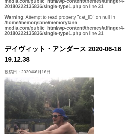
media.com/public_html/wp-content/themes/affinger4-
20180222135836/single-type1.php
on line
31
Warning
: Attempt to read property "cat_ID" on null in
/home/memorylane/memorylane-
media.com/public_html/wp-content/themes/affinger4-
20180222135836/single-type1.php
on line
31
デイヴィット・アンダース 2020-06-16
19.12.38
投稿日：
2020年6月16日