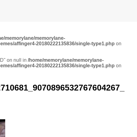
me/memorylane/memorylane-
hemes/affinger4-20180222135836/single-type1.php
on
ID" on null in
/home/memorylane/memorylane-
hemes/affinger4-20180222135836/single-type1.php
on
2710681_9070896532767604267_