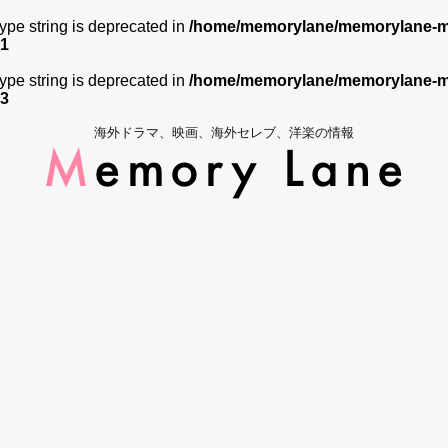
 type string is deprecated in
/home/memorylane/memorylane-me
1
 type string is deprecated in
/home/memorylane/memorylane-me
3
海外ドラマ、映画、海外セレブ、洋楽の情報