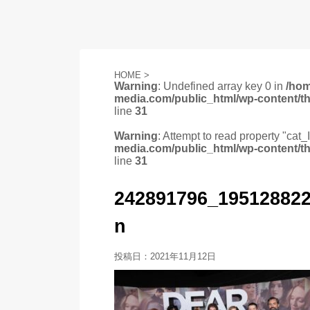
HOME
>
Warning
: Undefined array key 0 in
/ho
media.com/public_html/wp-content/t
line
31
Warning
: Attempt to read property "cat_
media.com/public_html/wp-content/t
line
31
242891796_19512882
n
投稿日：
2021年11月12日