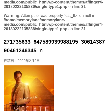
media.com/public_html/wp-content/themes/affinger4-
20180222135836/single-type1.php
on line
31
Warning
: Attempt to read property "cat_ID" on null in
/home/memorylane/memorylane-
media.com/public_html/wp-content/themes/affinger4-
20180222135836/single-type1.php
on line
31
271735633_647589939988195_30614387
90461246345_n
投稿日：
2022年2月2日