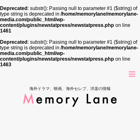
Deprecated
: substr(): Passing null to parameter #1 ($string) of
type string is deprecated in
/home/memorylane/memorylane-
media.com/public_html/wp-
content/plugins/newstatpress/newstatpress.php
on line
1461
Deprecated
: substr(): Passing null to parameter #1 ($string) of
type string is deprecated in
/home/memorylane/memorylane-
media.com/public_html/wp-
content/plugins/newstatpress/newstatpress.php
on line
1463
海外ドラマ、映画、海外セレブ、洋楽の情報