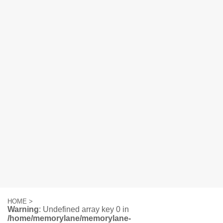
HOME
>
Warning
: Undefined array key 0 in
/home/memorylane/memorylane-