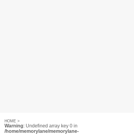
HOME
>
Warning
: Undefined array key 0 in
/home/memorylane/memorylane-