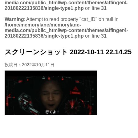
media.com/public_html/wp-content/themes/affinger4-
20180222135836/single-type1.php
on line
31
Warning
: Attempt to read property "cat_ID" on null in
/home/memorylane/memorylane-
media.com/public_html/wp-content/themes/affinger4-
20180222135836/single-type1.php
on line
31
スクリーンショット 2022-10-11 22.14.25
投稿日：
2022年10月11日