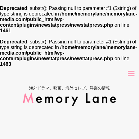
Deprecated
: substr(): Passing null to parameter #1 ($string) of
type string is deprecated in
/home/memorylane/memorylane-
media.com/public_html/wp-
content/plugins/newstatpress/newstatpress.php
on line
1461
Deprecated
: substr(): Passing null to parameter #1 ($string) of
type string is deprecated in
/home/memorylane/memorylane-
media.com/public_html/wp-
content/plugins/newstatpress/newstatpress.php
on line
1463
海外ドラマ、映画、海外セレブ、洋楽の情報