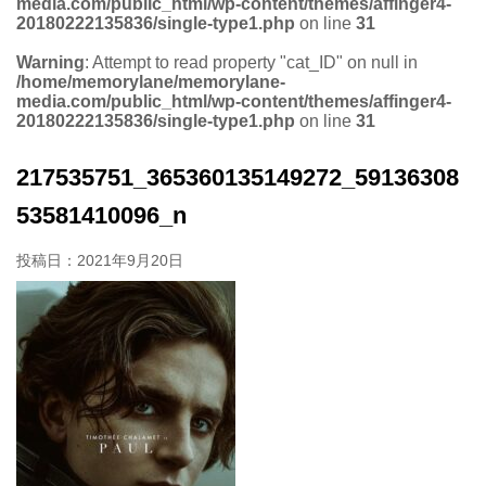
media.com/public_html/wp-content/themes/affinger4-
20180222135836/single-type1.php
on line
31
Warning
: Attempt to read property "cat_ID" on null in
/home/memorylane/memorylane-
media.com/public_html/wp-content/themes/affinger4-
20180222135836/single-type1.php
on line
31
217535751_365360135149272_59136308
53581410096_n
投稿日：
2021年9月20日